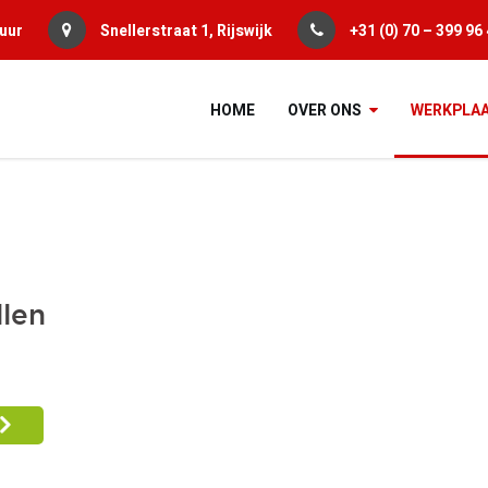
uur
Snellerstraat 1,
Rijswijk
+31 (0) 70 – 399 96
HOME
OVER ONS
WERKPLA